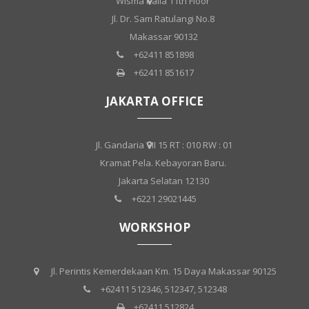
Wisma Kalla 11th Floor
Jl. Dr. Sam Ratulangi No.8
Makassar 90132
+62411 851898
+62411 851617
JAKARTA OFFICE
Jl. Gandaria VII 15 RT : 010 RW : 01
Kramat Pela. Kebayoran Baru.
Jakarta Selatan 12130
+6221 29021445
WORKSHOP
Jl. Perintis Kemerdekaan Km. 15 Daya Makassar 90125
+62411 512346, 512347, 512348
+62411 512824